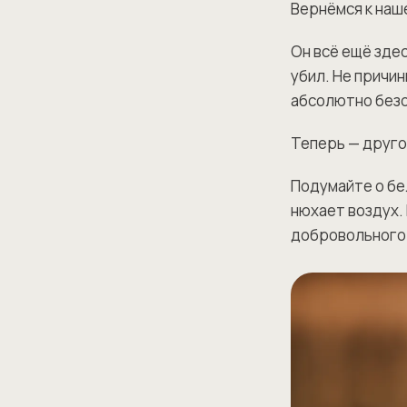
Вернёмся к наш
Он всё ещё здес
убил. Не причин
абсолютно без
Теперь — друго
Подумайте о бе
нюхает воздух. 
добровольного 