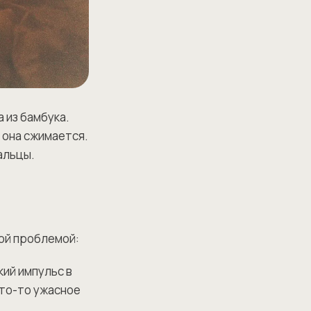
 из бамбука.
 она сжимается.
альцы.
той проблемой:
кий импульс в
что-то ужасное