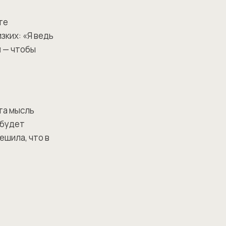
те
зких: «Я ведь
й — чтобы
та мысль
 будет
ешила, что в