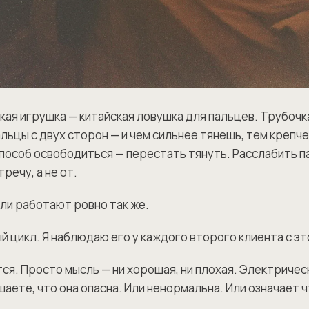
кая игрушка — китайская ловушка для пальцев. Трубочка
льцы с двух сторон — и чем сильнее тянешь, тем крепче
пособ освободиться — перестать тянуть. Расслабить п
речу, а не от.
ли работают ровно так же.
й цикл. Я наблюдаю его у каждого второго клиента с э
ся. Просто мысль — ни хорошая, ни плохая. Электричес
шаете, что она опасна. Или ненормальна. Или означает 