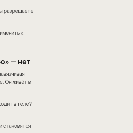
 вы разрешаете
рименить к
ею» — нет
навязчивая
е. Он живёт в
ходит в теле?
и становятся