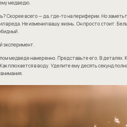
ему медведю.
ь? Скорее всего — да, где-то на периферии. Но заметьте
ил вреда. Не изменил вашу жизнь. Он просто стоит. Бел
обидный.
й эксперимент.
лом медведе намеренно. Представьте его. В деталях. Ка
Как плюхается в воду. Уделите ему десять секунд полн
внимания.