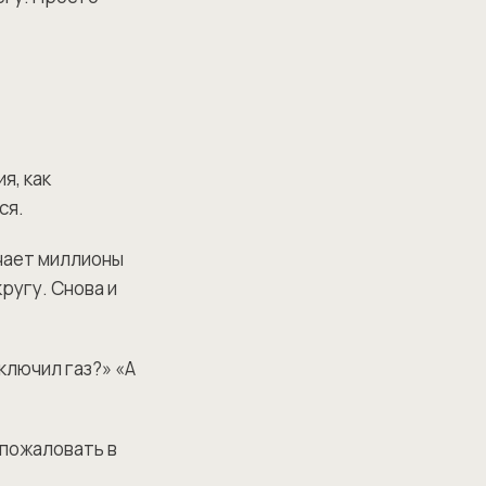
я, как
ся.
учает миллионы
ругу. Снова и
ыключил газ?» «А
 пожаловать в