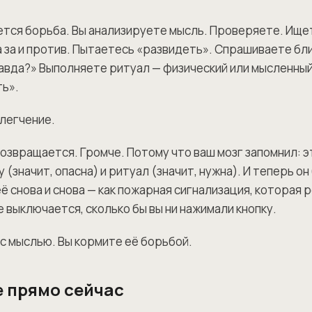
ется борьба. Вы анализируете мысль. Проверяете. Ище
 за и против. Пытаетесь «развидеть». Спрашиваете бли
авда?» Выполняете ритуал — физический или мысленны
ь».
блегчение.
возвращается. Громче. Потому что ваш мозг запомнил: э
 (значит, опасна) и ритуал (значит, нужна). И теперь он
 снова и снова — как пожарная сигнализация, которая р
е выключается, сколько бы вы ни нажимали кнопку.
 с мыслью. Вы кормите её борьбой.
 прямо сейчас