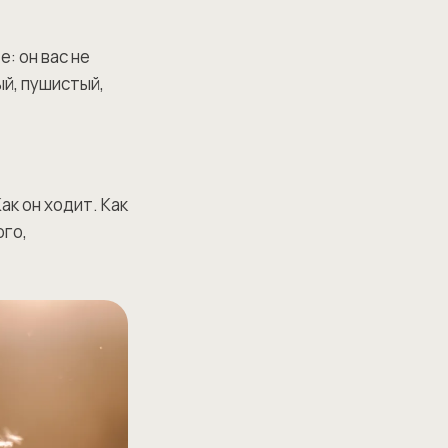
: он вас не
ый, пушистый,
к он ходит. Как
ого,