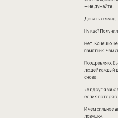
— не думайте.
Десять секунд.
Ну как? Получи
Нет. Конечно не
памятник. Чем с
Поздравляю. Вы
людей каждый де
снова.
«А вдруг я забо
если я потеряю
И чем сильнее 
ловушку.