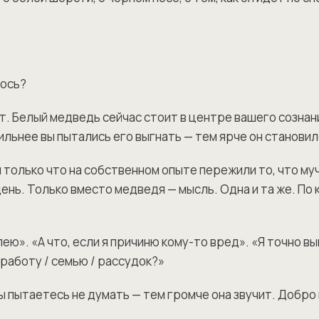
лось?
т. Белый медведь сейчас стоит в центре вашего сознани
ильнее вы пытались его выгнать — тем ярче он становил
 только что на собственном опыте пережили то, что м
нь. Только вместо медведя — мысль. Одна и та же. По к
лею». «А что, если я причиню кому-то вред». «Я точно в
 работу / семью / рассудок?»
вы пытаетесь не думать — тем громче она звучит. Добро