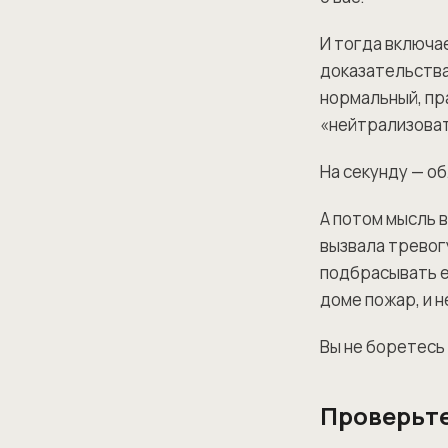
И тогда включа
доказательства
нормальный, пр
«нейтрализоват
На секунду — о
А потом мысль 
вызвала тревогу
подбрасывать её
доме пожар, и н
Вы не боретесь
Проверьте