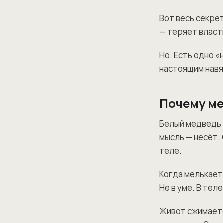
Вот весь секрет
— теряет власт
Но. Есть одно «
настоящим навя
Почему ме
Белый медведь 
мысль — несёт. 
теле.
Когда мелькает
Не в уме. В теле
Живот сжимаетс