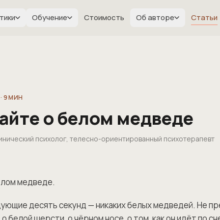
тики
Обучение
Стоимость
Об авторе
Статьи
·
9
МИН
айте о белом медведе
клинический психолог, телесно-ориентированный психотерапевт
елом медведе.
ующие десять секунд — никаких белых медведей. Не п
 о белой шерсти, о чёрном носе, о том, как он идёт по с