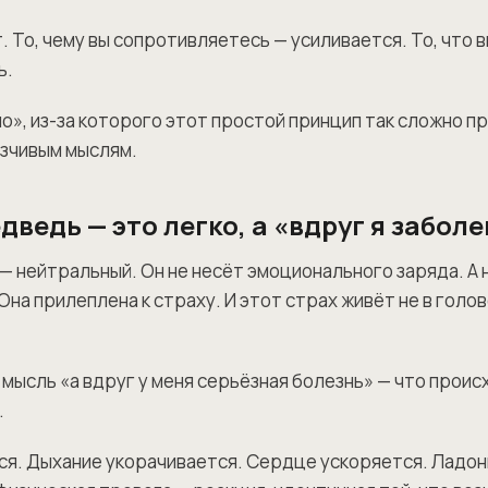
. То, чему вы сопротивляетесь — усиливается. То, что
ь.
но», из-за которого этот простой принцип так сложно п
зчивым мыслям.
дведь — это легко, а «вдруг я забол
— нейтральный. Он не несёт эмоционального заряда. А 
Она прилеплена к страху. И этот страх живёт не в голов
 мысль «а вдруг у меня серьёзная болезнь» — что проис
.
я. Дыхание укорачивается. Сердце ускоряется. Ладон