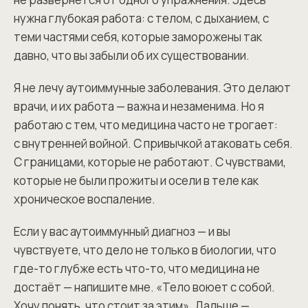
нужна глубокая работа: с телом, с дыханием, с
теми частями себя, которые заморожены так
давно, что вы забыли об их существовании.
Я не лечу аутоиммунные заболевания. Это делают
врачи, и их работа — важна и незаменима. Но я
работаю с тем, что медицина часто не трогает:
с внутренней войной. С привычкой атаковать себя.
С границами, которые не работают. С чувствами,
которые не были прожиты и осели в теле как
хроническое воспаление.
Если у вас аутоиммунный диагноз — и вы
чувствуете, что дело не только в биологии, что
где-то глубже есть что-то, что медицина не
достаёт — напишите мне. «Тело воюет с собой.
Хочу понять, что стоит за этим». Дальше —