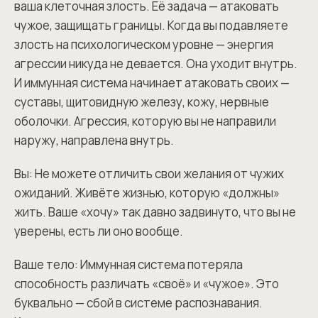
ваша клеточная злость. Её задача — атаковать
чужое, защищать границы. Когда вы подавляете
злость на психологическом уровне — энергия
агрессии никуда не девается. Она уходит внутрь.
И иммунная система начинает атаковать своих —
суставы, щитовидную железу, кожу, нервные
оболочки. Агрессия, которую вы не направили
наружу, направлена внутрь.
Вы: Не можете отличить свои желания от чужих
ожиданий. Живёте жизнью, которую «должны»
жить. Ваше «хочу» так давно задвинуто, что вы не
уверены, есть ли оно вообще.
Ваше тело: Иммунная система потеряла
способность различать «своё» и «чужое». Это
буквально — сбой в системе распознавания.