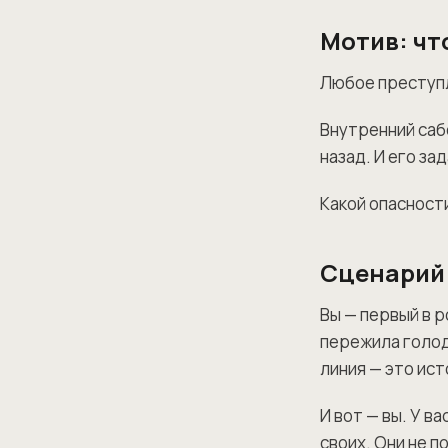
Мотив: чт
Любое преступл
Внутренний сабо
назад. И его за
Какой опасност
Сценарий 
Вы — первый в 
пережила голод
линия — это ист
И вот — вы. У в
своих. Они не 