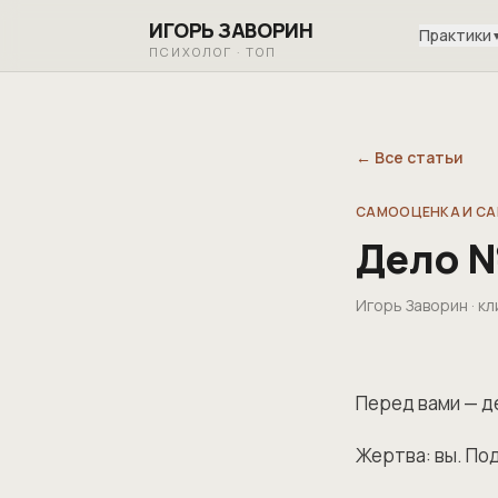
ИГОРЬ ЗАВОРИН
Практики
ПСИХОЛОГ · ТОП
← Все статьи
САМООЦЕНКА И С
Дело №
Игорь Заворин · 
Перед вами — д
Жертва: вы. По