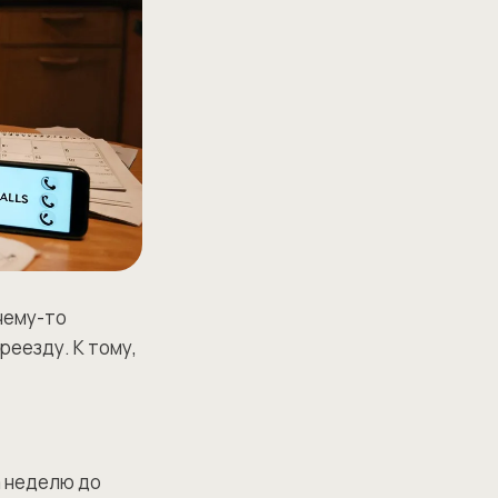
 чему-то
реезду. К тому,
а неделю до