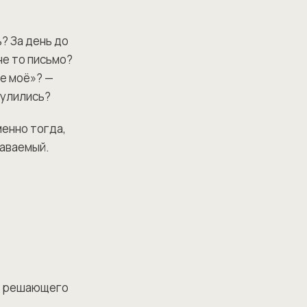
? За день до
не то письмо?
не моё»? —
нулились?
менно тогда,
наваемый.
до решающего