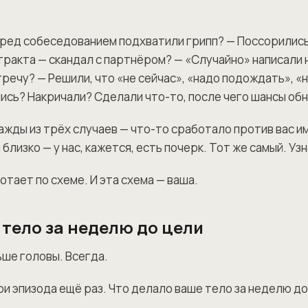
ред собеседованием подхватили грипп? — Поссорились
тракта — скандал с партнёром? — «Случайно» написали 
речу? — Решили, что «не сейчас», «надо подождать», «
ись? Накричали? Сделали что-то, после чего шансы об
ажды из трёх случаев — что-то сработало против вас и
 близко — у нас, кажется, есть почерк. Тот же самый. Уз
тает по схеме. И эта схема — ваша.
 тело за неделю до цели
ьше головы. Всегда.
ри эпизода ещё раз. Что делало ваше тело за неделю 