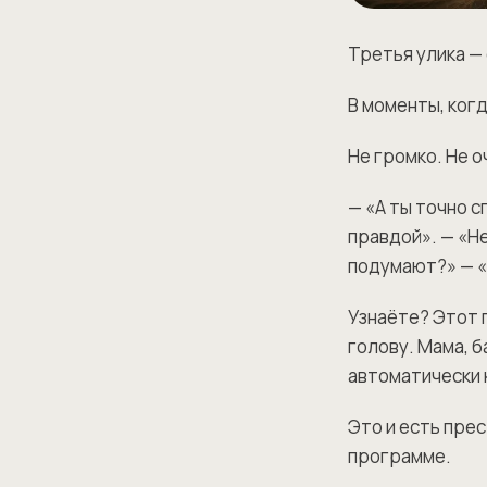
Третья улика —
В моменты, когд
Не громко. Не о
— «А ты точно 
правдой». — «Не
подумают?» — «
Узнаёте? Этот г
голову. Мама, б
автоматически 
Это и есть пре
программе.