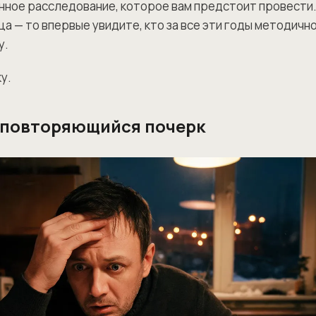
нное расследование, которое вам предстоит провести.
ца — то впервые увидите, кто за все эти годы методичн
у.
у.
 повторяющийся почерк