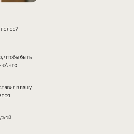
й голос?
о, чтобы быть
 «А что
ставил в вашу
ется
чужой