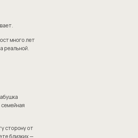
вает.
пост много лет
ла реальной.
Бабушка
а семейная
 ту сторону от
ете близких —