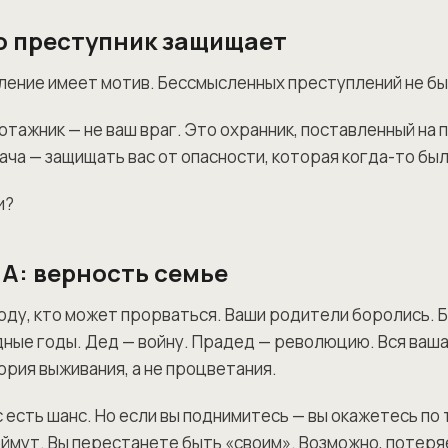
о преступник защищает
ение имеет мотив. Бессмысленных преступлений не бы
тажник — не ваш враг. Это охранник, поставленный на 
дача — защищать вас от опасности, которая когда-то бы
и?
А: верность семье
роду, кто может прорваться. Ваши родители боролись. 
ные годы. Дед — войну. Прадед — революцию. Вся ваш
ория выживания, а не процветания.
ас есть шанс. Но если вы поднимитесь — вы окажетесь по
поймут. Вы перестанете быть «своим». Возможно, потеря