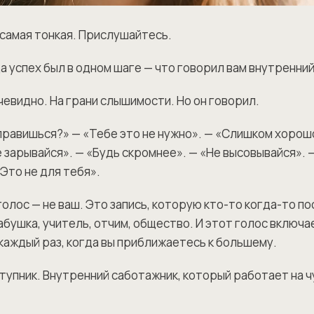
 самая тонкая. Прислушайтесь.
а успех был в одном шаге — что говорил вам внутренни
чевидно. На грани слышимости. Но он говорил.
справишься?» — «Тебе это не нужно». — «Слишком хорош
 зарывайся». — «Будь скромнее». — «Не высовывайся». —
Это не для тебя».
олос — не ваш. Это запись, которую кто-то когда-то по
абушка, учитель, отчим, общество. И этот голос включа
каждый раз, когда вы приближаетесь к большему.
ступник. Внутренний саботажник, который работает на 