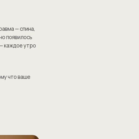
авма — спина,
пно появилось
 — каждое утро
ому что ваше