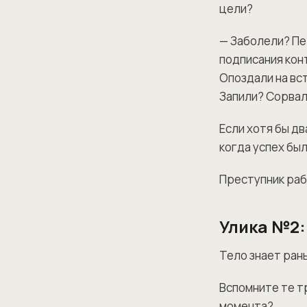
цели?
— Заболели? Пе
подписания кон
Опоздали на вст
Запили? Сорвал
Если хотя бы дв
когда успех был
Преступник рабо
Улика №2:
Тело знает ран
Вспомните те т
момента?