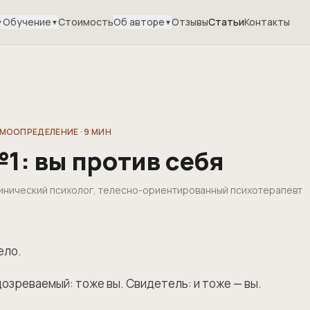
Обучение
Стоимость
Об авторе
Отзывы
Статьи
Контакты
▼
▼
▼
АМООПРЕДЕЛЕНИЕ
·
9
МИН
1: вы против себя
клинический психолог, телесно-ориентированный психотерапевт
ело.
дозреваемый: тоже вы. Свидетель: и тоже — вы.