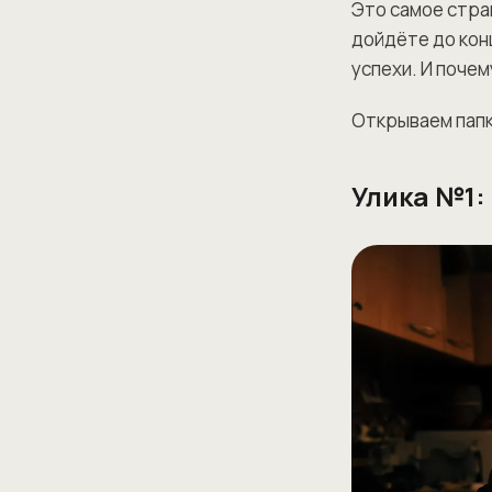
Это самое стра
дойдёте до кон
успехи. И почем
Открываем папк
Улика №1: