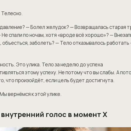
. Телесно.
давление? — Болел желудок? — Возвращалась старая тр
 Не спали по ночам, хотя «вроде всё хорошо»? — Внеза
, объесться, заболеть? — Тело отказывалось работать
ность. Это улика. Тело за неделю до успеха
ивляться этому успеху. Не потому что вы слабы. А пот
о, что произойдёт, если цель будет достигнута.
Мы вернёмся к этой улике.
 внутренний голос в момент Х